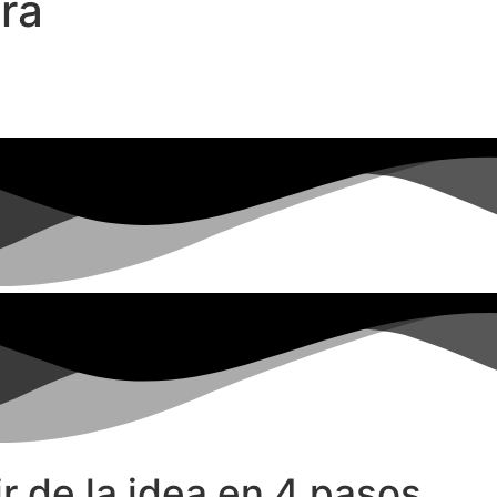
ra
r de la idea en 4 pasos